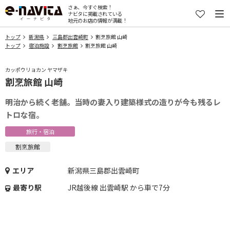
さぁ、今すぐ検索！
ナビタに掲載されている
地元のお店の情報が満載！
トップ
新潟県
三島郡出雲崎町
割烹旅館 山崎
トップ
宿泊施設
割烹旅館
割烹旅館 山崎
カッポウリョカン ヤマザキ
割烹旅館 山崎
明治から続く老舗。当時の妻入り建築様式の造りが今も残るレ
トロな宿。
旅行・宿泊
割烹旅館
エリア
新潟県三島郡出雲崎町
最寄り駅
JR越後線 出雲崎駅 から車で7分