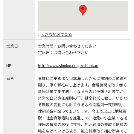
大きな地図で見る
営業日
営業時間：
お問い合わせください
定休日：
お問い合わせ下さい
HP
http://www.shinkin.co.jp/nihonkai/
備考
皆様には平素より日本海しんきんに格別のご愛顧を
賜り、厚く御礼申し上げます。金融機関を取り巻く
環境はますます厳しくなるものと予想されますが、
経営の自己責任原則の下、健全経営に徹し、いかな
る環境の変化にも耐えうるよう役職員一致団結し、
体制整備を図ってまいります。今まで以上に地域貢
献・社会貢献活動を推進して、地元中小企業・地域
住民の皆様のお役に立ち、地元経済の発展と信頼の
輪を広げていけるよう、誠心誠意取り組む所存でご