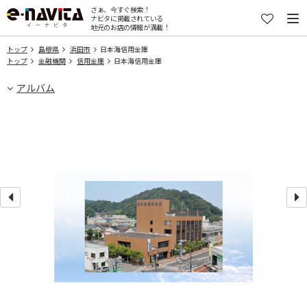
さぁ、今すぐ検索！
ナビタに掲載されている
地元のお店の情報が満載！
トップ
島根県
浜田市
日本海信用金庫
トップ
金融機関
信用金庫
日本海信用金庫
アルバム