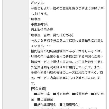
ざいます。
今後ともより一層のご支援を賜りますようお願い申
し上げます。
理事長
平成26年6月
日本海信用金庫
理事長 吉本 晃司【貯める】
～大切な皆様の資金を上手に貯める商品をご用意し
ています。～
協同組織の地域金融機関である日本海しんきんは、
地域の中小企業や個人の皆様に対する円滑な金融・
情報サービスを提供するため、小口多数取引に徹し
た営業活動を決め細やかに展開しています。また、
多様化する地域の皆様のニーズにお応えすべく、商
品、サービス内容の充実にも日々努めてまいりま
す。
[預金業務]
■総合口座 ■普通預金 ■貯蓄預金 ■通知預
金 ■当座預金
■納税準備預金 ■決済用預金