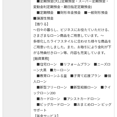
■定期預金(大口定期預金・スーパー定期預金・
変動金利定期預金・期日指定定期預金)
■定期積金 ■財形年金預金 ■一般財形預金
■譲渡性預金
【借りる】
～日々の暮らし、ビジネスにお役たていただける、
さまざまなローン商品をご用意しています。～
多様化したライフスタイルに合わせた様々な商品を
ご用意いたしました。また、お取引により金利が下
がる特典付きローン等、内容も充実しています。
[融資業務]
■住宅ローン ■リフォームプラン ■ニーズロ
ーン大黒 ■カーローン
■教育ローンふる里 ■子育て応援プラン ■個
人ローン
■新型フリーローン ■新型給振ローン ■クイ
ックローン200
■カードローン ■アシストカードローン
■ビッグカードローン ■おまとめローン ビッグ
サポート
【年金サービス】