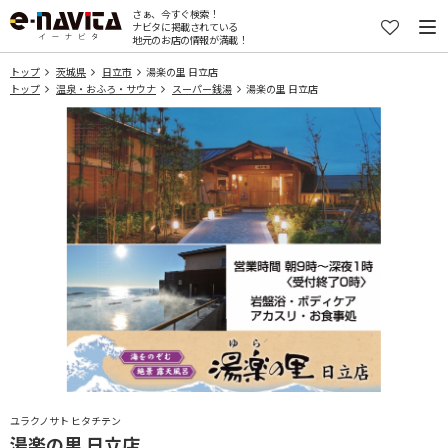
さぁ、今すぐ検索！
ナビタに掲載されている
地元のお店の情報が満載！
トップ
茨城県
日立市
湯楽の里 日立店
トップ
温泉・おふろ・サウナ
スーパー銭湯
湯楽の里 日立店
ユラクノサト ヒタチテン
湯楽の里 日立店