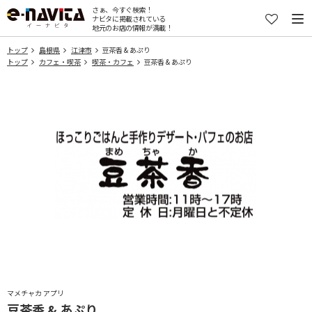
さぁ、今すぐ検索！
ナビタに掲載されている
地元のお店の情報が満載！
トップ
島根県
江津市
豆茶香 & あぷり
トップ
カフェ・喫茶
喫茶・カフェ
豆茶香 & あぷり
マメチャカ アプリ
豆茶香 & あぷり