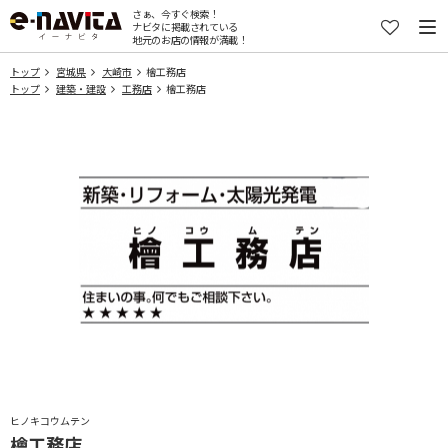
さぁ、今すぐ検索！
ナビタに掲載されている
地元のお店の情報が満載！
トップ
宮城県
大崎市
檜工務店
トップ
建築・建設
工務店
檜工務店
ヒノキコウムテン
檜工務店