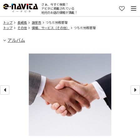
さぁ、今すぐ検索！
ナビタに掲載されている
地元のお店の情報が満載！
トップ
長崎県
諫早市
つちだ労務管理
トップ
その他
情報、サービス（その他）
つちだ労務管理
アルバム