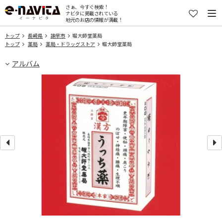
さぁ、今すぐ検索！
ナビタに掲載されている
地元のお店の情報が満載！
トップ
長崎県
諫早市
堀大師堂薬局
トップ
薬局
薬局・ドラッグストア
堀大師堂薬局
アルバム