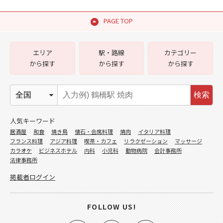
PAGE TOP
エリア
駅・路線
カテゴリー
から探す
から探す
から探す
検索
人気キーワード
居酒屋
和食
焼き鳥
懐石・会席料理
焼肉
イタリア料理
フランス料理
アジア料理
喫茶・カフェ
リラクゼーション
マッサージ
カラオケ
ビジネスホテル
内科
小児科
動物病院
会計事務所
法律事務所
掲載者ログイン
FOLLOW US!