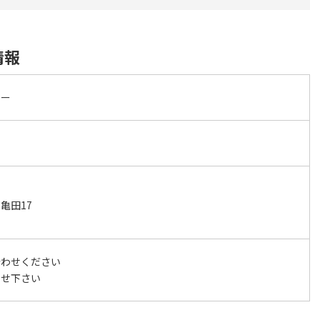
情報
ター
亀田17
合わせください
わせ下さい