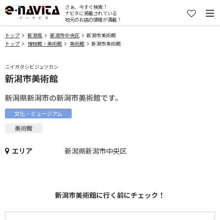
さぁ、今すぐ検索！
ナビタに掲載されている
地元のお店の情報が満載！
トップ
新潟県
新潟市中央区
新潟市美術館
トップ
博物館・美術館
美術館
新潟市美術館
ニイガタシビジュツカン
新潟市美術館
新潟県新潟市の新潟市美術館です。
文化・ミュージアム
美術館
エリア
新潟県新潟市中央区
新潟市美術館に行く前にチェック！