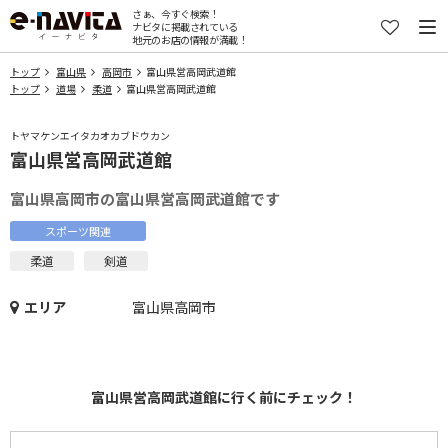
さぁ、今すぐ検索！
ナビタに掲載されている
地元のお店の情報が満載！
トップ
富山県
高岡市
富山県営高岡武道館
トップ
道場
柔道
富山県営高岡武道館
トヤマケンエイタカオカブドウカン
富山県営高岡武道館
富山県高岡市の富山県営高岡武道館です
スポーツ関連
柔道
剣道
エリア
富山県高岡市
富山県営高岡武道館に行く前にチェック！