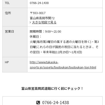
TEL
0766-24-1438
住所
〒933-0017
富山県高岡市関72
大きな地図で見る
営業日
開館時間：
9:00～21:00
休館日：
火曜(毎月第3曜日の属する週の火曜日を除く)・第3
日曜(これらの日が国民の祝日に当たるときは 、そ
の翌日)・年末年始(12月29日～1月3日)
HP
http://www.takaoka-
sports.jp/susetu/budoukan/budoukan-top.html
富山県営高岡武道館に行く前にチェック！
0766-24-1438