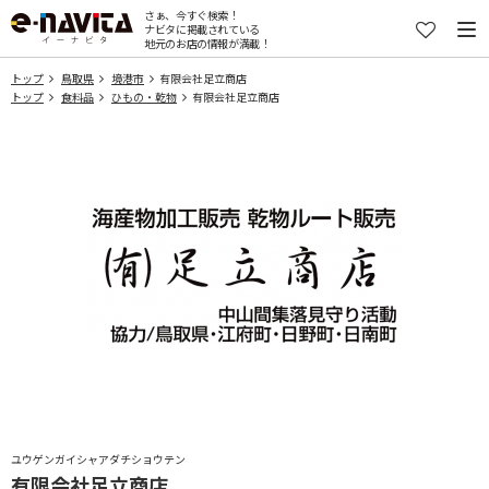
さぁ、今すぐ検索！
ナビタに掲載されている
地元のお店の情報が満載！
トップ
鳥取県
境港市
有限会社足立商店
トップ
食料品
ひもの・乾物
有限会社足立商店
ユウゲンガイシャアダチショウテン
有限会社足立商店