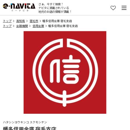
さぁ、今すぐ検索！
ナビタに掲載されている
地元のお店の情報が満載！
トップ
高知県
宿毛市
幡多信用金庫 宿毛支店
トップ
金融機関
信用金庫
幡多信用金庫 宿毛支店
ハタシンヨウキンコ スクモシテン
幡多信用金庫 宿毛支店