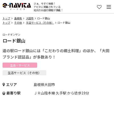
さぁ、今すぐ検索！
ナビタに掲載されている
地元のお店の情報が満載！
トップ
島根県
大田市
ロード銀山
トップ
その他
生活サービス（その他）
ロード銀山
ロードギンザン
ロード銀山
道の駅ロード銀山には「こだわりの郷土料理」のほか、「大田
ブランド認証品」が多数あり！
生活・サービス
生活サービス（その他）
エリア
島根県大田市
最寄り駅
ＪＲ山陰本線 久手駅 から徒歩19分