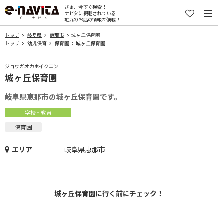
さぁ、今すぐ検索！
ナビタに掲載されている
地元のお店の情報が満載！
トップ
岐阜県
恵那市
城ヶ丘保育園
トップ
幼児保育
保育園
城ヶ丘保育園
ジョウガオカホイクエン
城ヶ丘保育園
岐阜県恵那市の城ヶ丘保育園です。
学校・教育
保育園
エリア
岐阜県恵那市
城ヶ丘保育園に行く前にチェック！