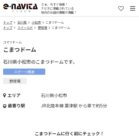
さぁ、今すぐ検索！
ナビタに掲載されている
地元のお店の情報が満載！
トップ
石川県
小松市
こまつドーム
トップ
フイールド
野球場
こまつドーム
コマツドーム
こまつドーム
石川県小松市のこまつドームです。
スポーツ関連
野球場
エリア
石川県小松市
最寄り駅
JR北陸本線 粟津駅 から車で約5分
こまつドームに行く前にチェック！