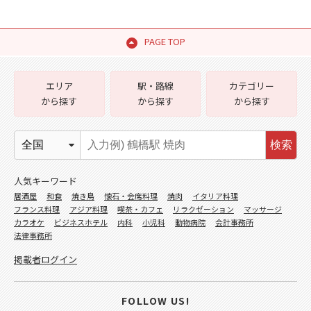
PAGE TOP
エリア
駅・路線
カテゴリー
から探す
から探す
から探す
検索
人気キーワード
居酒屋
和食
焼き鳥
懐石・会席料理
焼肉
イタリア料理
フランス料理
アジア料理
喫茶・カフェ
リラクゼーション
マッサージ
カラオケ
ビジネスホテル
内科
小児科
動物病院
会計事務所
法律事務所
掲載者ログイン
FOLLOW US!