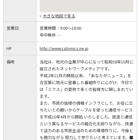
大きな地図で見る
営業日
営業時間：
9:00～18:00
年中無休：
-
HP
http://www.catvmics.ne.jp
備考
当社は、地元の企業が中心になって昭和58年10月に
設立されたネットワークメディアです。
平成2年11月の開局以来、「あなたがニュース」を
合言葉に地元に密着した番組作りに心がけ、今日で
は「ミクス」の愛称で多くの皆様方に親しまれてい
ます。
また、市民の皆様の情報インフラとして、お役に立
ちたいとの願いからケーブルを使った通信サービス
を平成10年4月から開始 いたしました。放送と通信
という異なるサービスの融合化を図りながら、快適
で活力のある市民生活のための環境作りに、今後と
も微力ながら 努力して参りたいと考えています。■