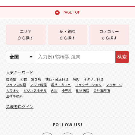
PAGE TOP
エリア
駅・路線
カテゴリー
から探す
から探す
から探す
検索
人気キーワード
居酒屋
和食
焼き鳥
懐石・会席料理
焼肉
イタリア料理
フランス料理
アジア料理
喫茶・カフェ
リラクゼーション
マッサージ
カラオケ
ビジネスホテル
内科
小児科
動物病院
会計事務所
法律事務所
掲載者ログイン
FOLLOW US!