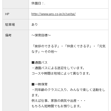
休園日：
.
HP
http://www.ans.co.jp/n/seitai/
駐車場
あり
備考
～保育目標～
「挨拶のできる子」・「仲良くできる子」・「元気
な子」～その他～
■通園バス
・通園バスによる送迎をしています。
コースや時間は地域によって異なります。
■一時保育
・同年齢のクラスに入り、みんなで楽しく活動をし
ます。
例えば仕事、家族の病気や出産・・・
もちろん短時間でもお預りします。