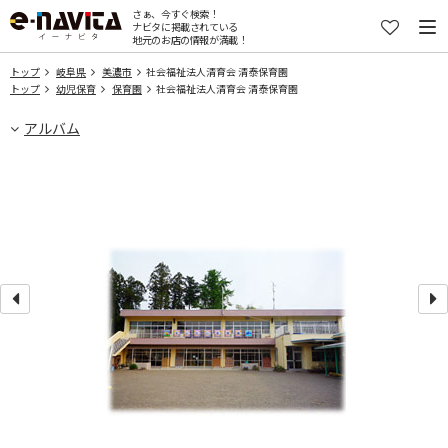
さぁ、今すぐ検索！
ナビタに掲載されている
地元のお店の情報が満載！
トップ
岐阜県
美濃市
社会福祉法人清育会 清泰保育園
トップ
幼児保育
保育園
社会福祉法人清育会 清泰保育園
アルバム