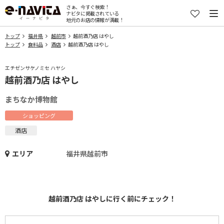
さぁ、今すぐ検索！
ナビタに掲載されている
地元のお店の情報が満載！
トップ
福井県
越前市
越前酒乃店 はやし
トップ
食料品
酒店
越前酒乃店 はやし
エチゼンサケノミセ ハヤシ
越前酒乃店 はやし
まちなか博物館
ショッピング
酒店
エリア
福井県越前市
越前酒乃店 はやしに行く前にチェック！