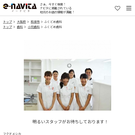
さぁ、今すぐ検索！
ナビタに掲載されている
地元のお店の情報が満載！
トップ
大阪府
和泉市
ふくどめ歯科
トップ
歯科
小児歯科
ふくどめ歯科
明るいスタッフがお待ちしております！
フクドメシカ