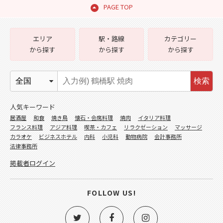
PAGE TOP
エリア
駅・路線
カテゴリー
から探す
から探す
から探す
検索
人気キーワード
居酒屋
和食
焼き鳥
懐石・会席料理
焼肉
イタリア料理
フランス料理
アジア料理
喫茶・カフェ
リラクゼーション
マッサージ
カラオケ
ビジネスホテル
内科
小児科
動物病院
会計事務所
法律事務所
掲載者ログイン
FOLLOW US!