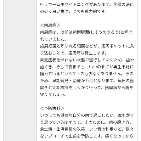
行うホームホワイトニングがあります。笑顔の時に
のぞく白い歯は、とても魅力的です。
＜歯周病＞
歯周病は、以前は歯槽膿漏(しそうのうろう)と呼ば
れていました。
歯周細菌と呼ばれる細菌などが、歯周ポケットに入
り込むことで、歯周病は発生します。
自覚症状を伴わない状態で進行していくため、歯や
歯ぐき、そして骨までも、いつのまにか再生不能に
陥っているというケースも少なくありません。その
ため、早期発見・治療がカギとなります。毎日の歯
磨きと定期検診をしっかり行って、歯周病から歯を
守りましょう。
＜予防歯科＞
いつまでも健康な自分の歯で過ごしたい。誰もがそ
う思っているはずです。そのために、歯の磨き方、
食生活・生活習慣の改善、フッ素の利用など、様々
なアプローチで虫歯を予防します。痛くなってから