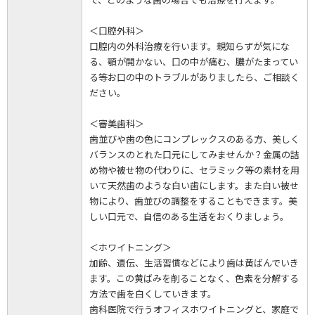
＜口腔外科＞
口腔内の外科治療を行います。親知らずが気にな
る、顎が開かない、口の中が痛む、膿がたまってい
る等お口の中のトラブルがありましたら、ご相談く
ださい。
＜審美歯科＞
歯並びや歯の色にコンプレックスのある方、美しく
バランスのとれた口元にしてみませんか？金属の詰
め物や被せ物の代わりに、セラミック等の素材を用
いて天然歯のような白い歯にします。また白い被せ
物により、歯並びの調整をすることもできます。美
しい口元で、自信のある生活をおくりましょう。
＜ホワイトニング＞
加齢、遺伝、生活習慣などにより歯は黄ばんでいき
ます。この黄ばみを削ることなく、色素を分解する
方法で歯を白くしていきます。
歯科医院で行うオフィスホワイトニングと、家庭で