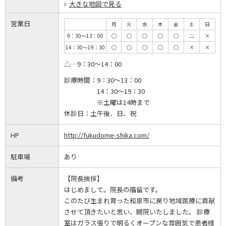
大きな地図で見る
営業日
月
火
水
木
金
土
日
9：30～13：00
◯
◯
◯
◯
◯
△
×
14：30～19：30
◯
◯
◯
◯
◯
×
×
△…9：30～14：00
診療時間：
9：30～13：00
14：30～19：30
※土曜は14時まで
休診日：
土午後、日、祝
HP
http://fukudome-shika.com/
駐車場
あり
備考
【院長挨拶】
はじめまして。院長の福留です。
このたび生まれ育った和泉市に戻り地域医療に貢献
させて頂きたいと思い、開院いたしました。 診療
室はガラス張りで明るくオープンな雰囲気で患者様