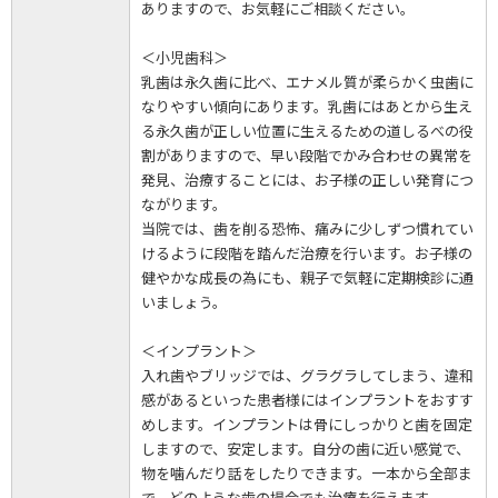
ありますので、お気軽にご相談ください。
＜小児歯科＞
乳歯は永久歯に比べ、エナメル質が柔らかく虫歯に
なりやすい傾向にあります。乳歯にはあとから生え
る永久歯が正しい位置に生えるための道しるべの役
割がありますので、早い段階でかみ合わせの異常を
発見、治療することには、お子様の正しい発育につ
ながります。
当院では、歯を削る恐怖、痛みに少しずつ慣れてい
けるように段階を踏んだ治療を行います。お子様の
健やかな成長の為にも、親子で気軽に定期検診に通
いましょう。
＜インプラント＞
入れ歯やブリッジでは、グラグラしてしまう、違和
感があるといった患者様にはインプラントをおすす
めします。インプラントは骨にしっかりと歯を固定
しますので、安定します。自分の歯に近い感覚で、
物を噛んだり話をしたりできます。一本から全部ま
で、どのような歯の場合でも治療を行えます。