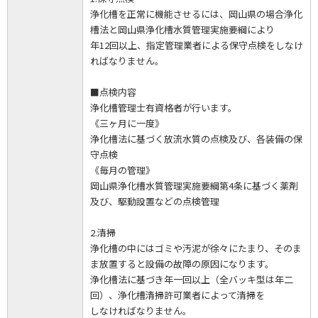
浄化槽を正常に機能させるには、岡山県の場合浄化
槽法と岡山県浄化槽水質管理実施要綱により
年12回以上、指定管理業者による保守点検をしなけ
ればなりません。
■点検内容
浄化槽管理士有資格者が行います。
《三ヶ月に一度》
浄化槽法に基づく放流水質の点検及び、各装備の保
守点検
《毎月の管理》
岡山県浄化槽水質管理実施要綱第4条に基づく薬剤
及び、駆動設置などの点検管理
2.清掃
浄化槽の中にはゴミや汚泥が徐々にたまり、そのま
ま放置すると設備の故障の原因になります。
浄化槽法に基づき年一回以上（全バッキ型は年二
回）、浄化槽清掃許可業者によって清掃を
しなければなりません。