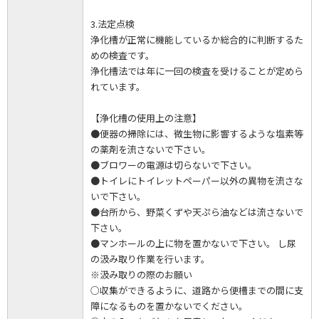
3.法定点検
浄化槽が正常に機能しているか総合的に判断するた
めの検査です。
浄化槽法では年に一回の検査を受けることが定めら
れています。
【浄化槽の使用上の注意】
●便器の掃除には、微生物に影響するような塩素等
の薬剤を流さないで下さい。
●ブロワーの電源は切らないで下さい。
●トイレにトイレットペーパー以外の異物を流さな
いで下さい。
●台所から、野菜くずや天ぷら油などは流さないで
下さい。
●マンホールの上に物を置かないで下さい。 し尿
の汲み取り作業を行います。
※汲み取りの際のお願い
○収集ができるように、道路から便槽までの間に支
障になるものを置かないでください。