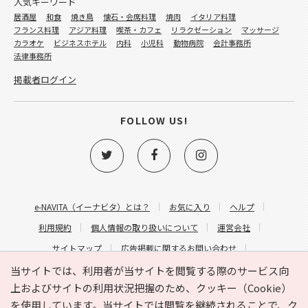
人気キーワード
居酒屋
和食
焼き鳥
懐石・会席料理
焼肉
イタリア料理
フランス料理
アジア料理
喫茶・カフェ
リラクゼーション
マッサージ
カラオケ
ビジネスホテル
内科
小児科
動物病院
会計事務所
法律事務所
掲載者ログイン
FOLLOW US!
e-NAVITA（イーナビタ）とは？
お気に入り
ヘルプ
利用規約
個人情報の取り扱いについて
運営会社
サイトマップ
広告掲載に関するお問い合わせ
サイトの内容に関するお問い合わせ
当サイトでは、利用者が当サイトを閲覧する際のサービス向
上およびサイトの利用状況把握のため、クッキー（Cookie）
を使用しています。当サイトでは閲覧を継続されることで、ク