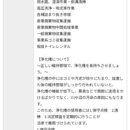
用水路、浚渫作業・側溝清掃
高圧洗浄・吸泥車作業
各種詰まり抜き修理
産業廃棄物収集運搬
産業廃棄物中間処理事業
一般廃棄物収集運搬
事業系ゴミ収集運搬
仮設トイレレンタル
【浄化槽について】
～正しい維持管理で、浄化槽を長持ちさせましょ
う。～
浄化槽の中にはゴミや汚泥が徐々にたまり、設置し
た後の維持管理がしっかり行われていないと、
浄化槽の機能が低下し、悪臭などで周囲に迷惑をか
けるばかりでなく、川や沼の汚染の原因にもなりま
す。
このため、浄化槽の使用者には1.保守点検 2.清
掃 3.法定検査を定期的に行うことが
法律で義務づけられています。
1.保守点検