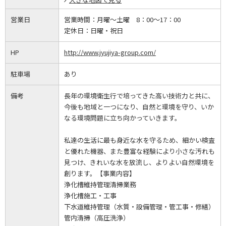
営業日
営業時間：
月曜～土曜 8：00～17：00
定休日：
日曜・祝日
HP
http://www.jyujiya-group.com/
駐車場
あり
備考
長年の環境衛生行で培ってきた高い技術力と共に、
今後も地域と一つになり、自然と環境を守り、いか
なる環境問題に立ち向かっていきます。
私達の生活に最も身近な水を守るため、細かい検査
と優れた機器、また豊富な経験により小さな汚れも
見つけ、きれいな水を放流し、よりよい自然環境を
創ります。【事業内容】
浄化槽維持管理清掃業務
浄化槽施工・工事
下水道維持管理（水質・設備管理・管工事・修繕）
管内清掃（高圧洗浄）