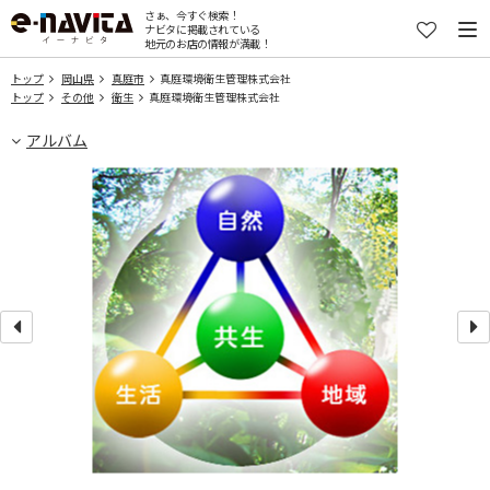
さぁ、今すぐ検索！
ナビタに掲載されている
地元のお店の情報が満載！
トップ
岡山県
真庭市
真庭環境衛生管理株式会社
トップ
その他
衛生
真庭環境衛生管理株式会社
アルバム