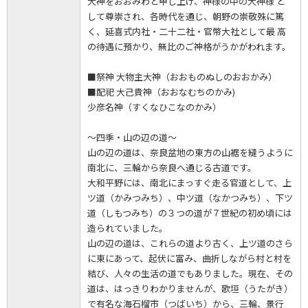
大神をおおみわと申し上げ、神様の中の大神様 と
して尊崇され、各時代を通じ、朝野の崇敬殊に篤
く、延喜式内社・二十二社・官幣大社として最 高
の待遇に預かり、無比のご神格がうかがわれます。
■祭神 大物主大神（おおものぬしのおおかみ）
■配祀 大己貴神（おおなむちのかみ)
少彦名神（すくなひこなのかみ）
～四季・山の辺の道～
山の辺の道は、奈良盆地の東方の山裾を縫うように
南北に、三輪から奈良へ通じる古道です。
大和平野には、南北にまっすぐ走る官道として、上
ツ道（かみつみち）、中ツ道（なかつみち）、下ツ
道（しもつみち）の３つの道が７世紀の初め頃には
造られていました。
山の辺の道は、これらの道より古く、上ツ道のさら
に東にあって、起伏に富み、曲折しながら村と村を
結び、人々の生活の道でもありました。現在、その
道は、はっきりわかりませんが、歌垣（うたがき）
で有名な海石榴市（つばいち）から、三輪、景行