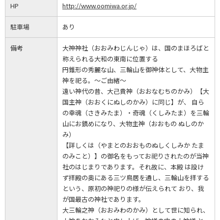
HP
http://www.oomiwa.or.jp/
駐車場
あり
備考
大神神社（おおみわじんじゃ）は、国のまほろばと
称えられる大和の東南に位置する
円錐形の秀麗な山、三輪山を御神体として、大物主
神を祀る。～ご由緒～
遠い神代の昔、大己貴神（おおなむちのかみ）【大
国主神（おおくにぬしのかみ）に同じ】が、 自ら
の幸魂（さきみたま）・奇魂（くしみたま）を三輪
山にお鎮めになり、大物主神（おおもの ぬしのか
み）
【詳しくは（やまとのおおものぬしくしみか たま
のみこと）】の御名をもってお祀りされたのが当神
社のはじまりであります。それ故に、本殿 は設け
ず拝殿の奥にある三ツ鳥居を通し、三輪山を拝する
という、原初の神祀りの様が伝えられて おり、我
が国最古の神社であります。
大三輪之神（おおみわのかみ）として世に知られ、