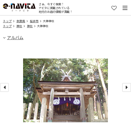
さぁ、今すぐ検索！
ナビタに掲載されている
地元のお店の情報が満載！
トップ
奈良県
桜井市
大神神社
トップ
神社
神社
大神神社
アルバム