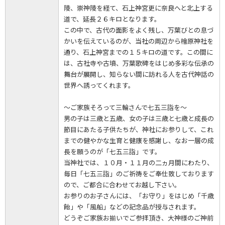
陵、崇神陵を経て、石上神宮更に奈良へと北上する
道で、延長２６キロとなります。
この中で、古代の面影をよく残し、万葉びとの息づ
かいを伝えているのが、当社の周辺から檜原神社を
通り、石上神宮までの１５キロの道です。この間に
は、古社寺や古墳、万葉歌碑をはじめ多彩な伝承の
舞台が展開し、知らない間に訪れる人を古代神話の
世界へ誘ってくれます。
～ご家族そろって三輪さんで七五三詣を～
男の子は三歳と五歳、女の子は三歳と七歳と成長の
節目にあたる子供たちが、神社にお参りして、これ
までの健やかな生育と健康を感謝し、なお一層の成
長を願うのが「七五三詣」です。
当神社では、１０月・１１月の二ヵ月間にわたり、
毎日「七五三詣」のご祈祷をご奉仕致しております
ので、ご都合に合わせてお越し下さい。
お参りのお子さんには、「お守り」をはじめ「千歳
飴」や「風船」などの記念品が授与されます。
どうぞご家族お揃いでご参拝頂き、大神様のご神前