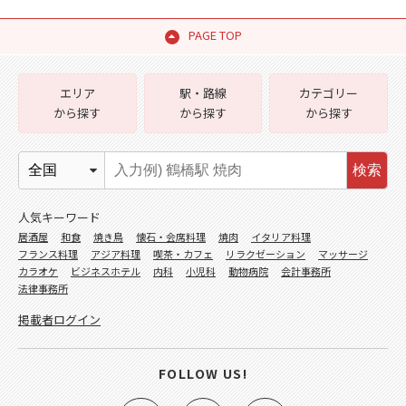
PAGE TOP
エリア
駅・路線
カテゴリー
から探す
から探す
から探す
検索
人気キーワード
居酒屋
和食
焼き鳥
懐石・会席料理
焼肉
イタリア料理
フランス料理
アジア料理
喫茶・カフェ
リラクゼーション
マッサージ
カラオケ
ビジネスホテル
内科
小児科
動物病院
会計事務所
法律事務所
掲載者ログイン
FOLLOW US!