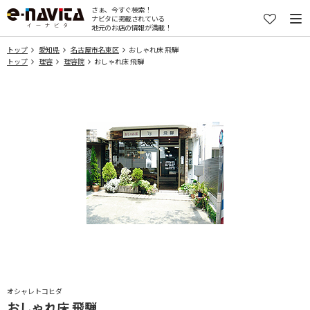
さぁ、今すぐ検索！
ナビタに掲載されている
地元のお店の情報が満載！
トップ
愛知県
名古屋市名東区
おしゃれ床 飛騨
トップ
理容
理容院
おしゃれ床 飛騨
オシャレトコヒダ
おしゃれ床 飛騨