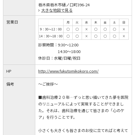
栃木県栃木市樋ノ口町396-24
大きな地図で見る
営業日
月
火
水
木
金
土
日
9：30～12：00
◯
◯
×
◯
◯
◯
×
14：30～18：00
◯
◯
×
◯
◯
◯
×
診察時間：
9:30～12:00
14:30～18:00
休診日：
水曜/日曜/祝日
HP
http://www.fukutomikokoro.com/
備考
～ご挨拶～
■歯科治療２０年…ずっと思い描いてきた夢を医院
のリニューアルによって実現することができまし
た。それは、歯科治療を通じて皆さまの「心のケ
ア」を行うことです。
小さくも大きくも皆さまのお役に立てればと考えて