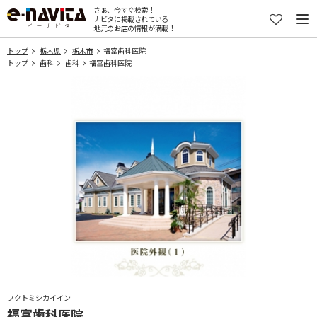
さぁ、今すぐ検索！
ナビタに掲載されている
地元のお店の情報が満載！
トップ
栃木県
栃木市
福富歯科医院
トップ
歯科
歯科
福富歯科医院
フクトミシカイイン
福富歯科医院