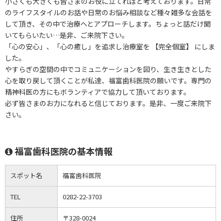
小さくも大きくも皆さまのお役に立てればと考えております。日常
のライフスタイルのお話や日常のお悩み相談など種々雑多な会話を
して頂き、その中で治療へとアプローチします。ちょっと話だけ聞
いてもらいたい…是非、ご来院下さい。
「心の安心」、「心の癒し」を追求し治療室を 【完全個室】 にしま
した。
やすらぎの空間の中でコミュニケーションを図り、生き生きとした
心を取り戻して頂くことが私達、福富歯科医院の願いです。専門の
精神科医の方にもボランティアで協力して頂いております。
必ず皆さまのお力になれると信じております。是非、一度ご来院下
さい。
福富歯科医院の基本情報
スポット名
福富歯科医院
TEL
0282-22-3703
住所
〒328-0024