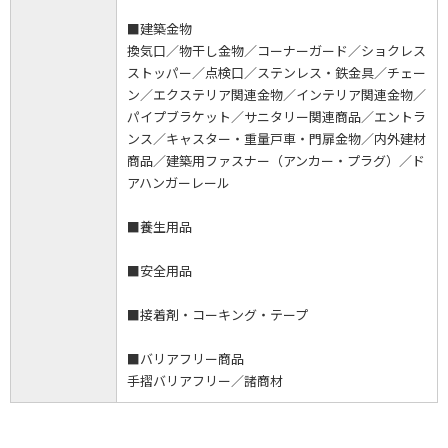
■建築金物
換気口／物干し金物／コーナーガード／ショクレス
ストッパー／点検口／ステンレス・鉄金具／チェー
ン／エクステリア関連金物／インテリア関連金物／
パイプブラケット／サニタリー関連商品／エントラ
ンス／キャスター・重量戸車・門扉金物／内外建材
商品／建築用ファスナー（アンカー・プラグ）／ド
アハンガーレール
■養生用品
■安全用品
■接着剤・コーキング・テープ
■バリアフリー商品
手摺バリアフリー／諸商材