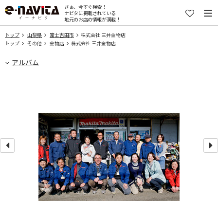
さぁ、今すぐ検索！
ナビタに掲載されている
地元のお店の情報が満載！
トップ
山梨県
富士吉田市
株式会社 三井金物店
トップ
その他
金物店
株式会社 三井金物店
アルバム