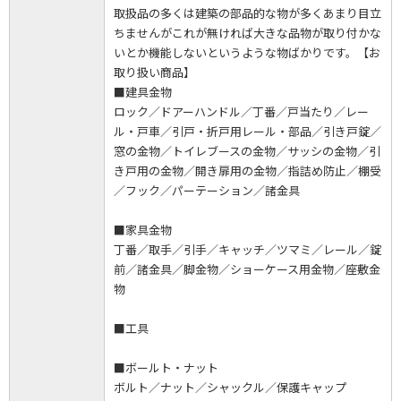
取扱品の多くは建築の部品的な物が多くあまり目立
ちませんがこれが無ければ大きな品物が取り付かな
いとか機能しないというような物ばかりです。【お
取り扱い商品】
■建具金物
ロック／ドアーハンドル／丁番／戸当たり／レー
ル・戸車／引戸・折戸用レール・部品／引き戸錠／
窓の金物／トイレブースの金物／サッシの金物／引
き戸用の金物／開き扉用の金物／指詰め防止／棚受
／フック／パーテーション／諸金具
■家具金物
丁番／取手／引手／キャッチ／ツマミ／レール／錠
前／諸金具／脚金物／ショーケース用金物／座敷金
物
■工具
■ボールト・ナット
ボルト／ナット／シャックル／保護キャップ