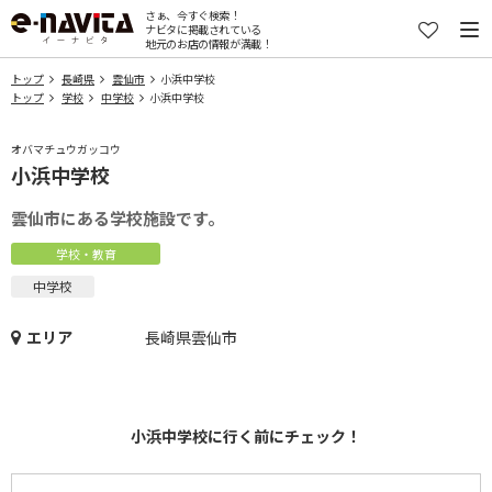
さぁ、今すぐ検索！
ナビタに掲載されている
地元のお店の情報が満載！
トップ
長崎県
雲仙市
小浜中学校
トップ
学校
中学校
小浜中学校
オバマチュウガッコウ
小浜中学校
雲仙市にある学校施設です。
学校・教育
中学校
エリア
長崎県雲仙市
小浜中学校に行く前にチェック！