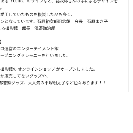
ある“YUJIRO”のサインなど、裕次郎さんの手によるデザインを
す。
が愛用していたものを複製した品も多く、
ョンとなっています。石原裕次郎記念館 会長 石原まき子
しろ撮影館 館長 浅野謙治郎
日】
プロ運営のエンターテイメント館
オープニングセレモニーを行いました。
撮影館の オンラインショップ がオープンしました。
しか販売してないグッズや、
ド、西部警察グッズ、大人気の平塚明太子など色々あります！！