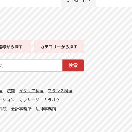
PAGE TOP
路線
から探す
カテゴリー
から探す
検索
理
焼肉
イタリア料理
フランス料理
ーション
マッサージ
カラオケ
病院
会計事務所
法律事務所