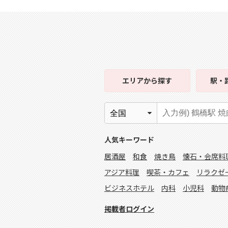
エリア
から探す
駅・
人気キーワード
居酒屋
和食
焼き鳥
懐石・会席料
アジア料理
喫茶・カフェ
リラクゼ
ビジネスホテル
内科
小児科
動物
掲載者ログイン