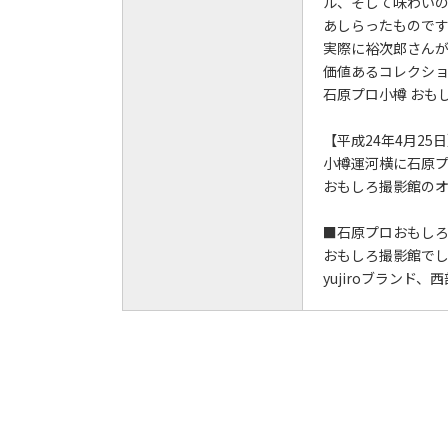
ル、そして味わいの
あしらったもので
実際に裕次郎さん
価値あるコレクシ
石原プロ小樽 おも
【平成24年4月25
小樽運河横に石原
おもしろ撮影館の
■石原プロおもしろ
おもしろ撮影館で
yujiroブラン