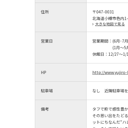
住所
〒047-0031
北海道小樽市色内1-2
大きな地図で見る
営業日
営業期間：
(6月･7月
(1月～5月
休館日：
12/27～
HP
http://www.yujiro
駐車場
なし 近隣駐車場
備考
タフで粋で感性豊
その思い出をたど
ットにちなんだ“ハ