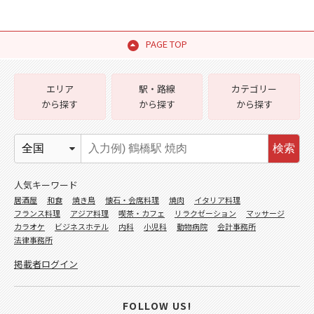
PAGE TOP
エリア
駅・路線
カテゴリー
から探す
から探す
から探す
検索
人気キーワード
居酒屋
和食
焼き鳥
懐石・会席料理
焼肉
イタリア料理
フランス料理
アジア料理
喫茶・カフェ
リラクゼーション
マッサージ
カラオケ
ビジネスホテル
内科
小児科
動物病院
会計事務所
法律事務所
掲載者ログイン
FOLLOW US!