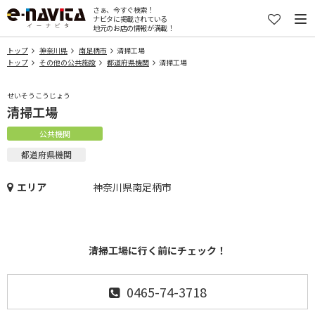
さぁ、今すぐ検索！
ナビタに掲載されている
地元のお店の情報が満載！
トップ
神奈川県
南足柄市
清掃工場
トップ
その他の公共施設
都道府県機関
清掃工場
せいそうこうじょう
清掃工場
公共機関
都道府県機関
エリア
神奈川県南足柄市
清掃工場に行く前にチェック！
0465-74-3718