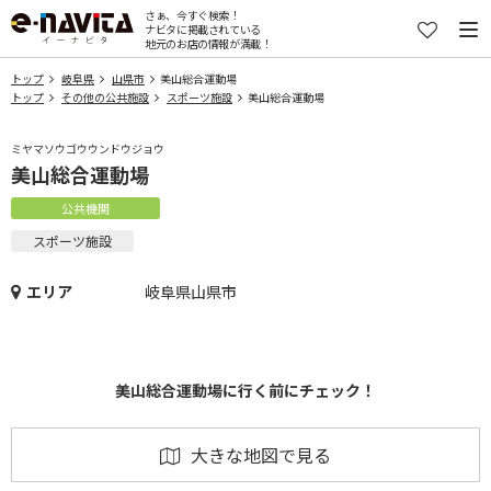
さぁ、今すぐ検索！
ナビタに掲載されている
地元のお店の情報が満載！
トップ
岐阜県
山県市
美山総合運動場
トップ
その他の公共施設
スポーツ施設
美山総合運動場
ミヤマソウゴウウンドウジョウ
美山総合運動場
公共機関
スポーツ施設
エリア
岐阜県山県市
美山総合運動場に行く前にチェック！
大きな地図で見る