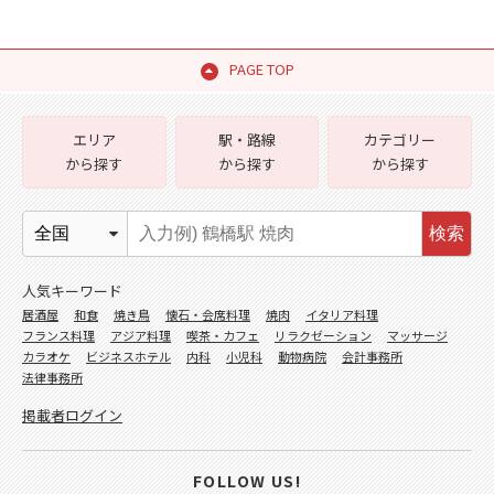
PAGE TOP
エリア
駅・路線
カテゴリー
から探す
から探す
から探す
検索
人気キーワード
居酒屋
和食
焼き鳥
懐石・会席料理
焼肉
イタリア料理
フランス料理
アジア料理
喫茶・カフェ
リラクゼーション
マッサージ
カラオケ
ビジネスホテル
内科
小児科
動物病院
会計事務所
法律事務所
掲載者ログイン
FOLLOW US!