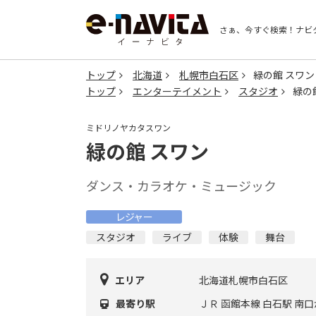
さぁ、今すぐ検索！
ナビ
トップ
北海道
札幌市白石区
緑の館 スワン
トップ
エンターテイメント
スタジオ
緑の
ミドリノヤカタスワン
緑の館 スワン
ダンス・カラオケ・ミュージック
レジャー
スタジオ
ライブ
体験
舞台
エリア
北海道札幌市白石区
最寄り駅
ＪＲ 函館本線 白石駅 南