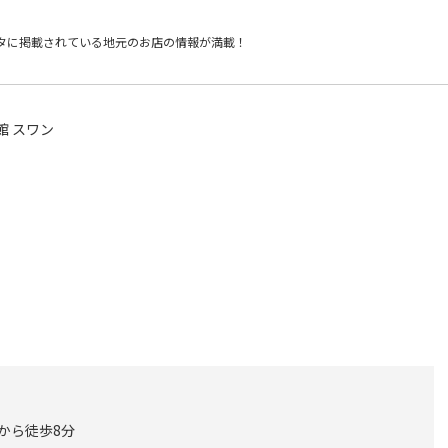
タに掲載されている
地元のお店の情報が満載！
館 スワン
口から徒歩8分