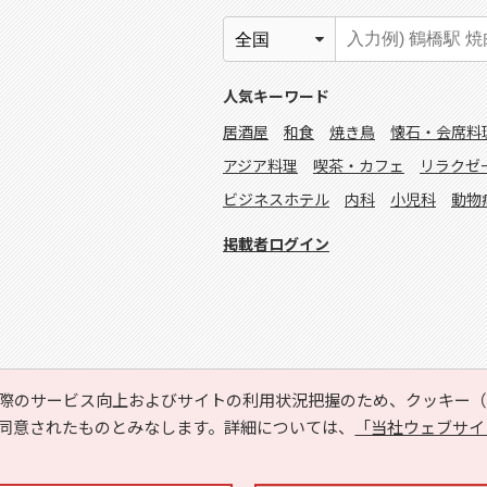
人気キーワード
居酒屋
和食
焼き鳥
懐石・会席料
アジア料理
喫茶・カフェ
リラクゼ
ビジネスホテル
内科
小児科
動物
掲載者ログイン
際のサービス向上およびサイトの利用状況把握のため、クッキー（C
同意されたものとみなします。詳細については、
「当社ウェブサイ
Copyright © HYOJITO.Co.,Ltd. All Rights Reserved.