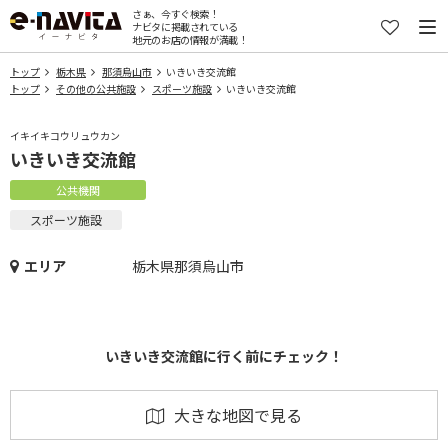
さぁ、今すぐ検索！
ナビタに掲載されている
地元のお店の情報が満載！
トップ
栃木県
那須烏山市
いきいき交流館
トップ
その他の公共施設
スポーツ施設
いきいき交流館
イキイキコウリュウカン
いきいき交流館
公共機関
スポーツ施設
エリア
栃木県那須烏山市
いきいき交流館に行く前にチェック！
大きな地図で見る