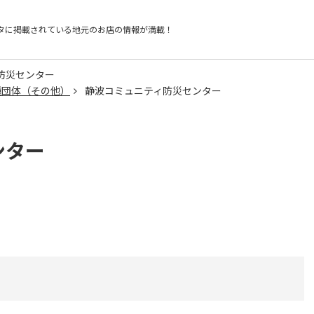
タに掲載されている
地元のお店の情報が満載！
防災センター
種団体（その他）
静波コミュニティ防災センター
ンター