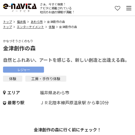
さぁ、今すぐ検索！
ナビタに掲載されている
地元のお店の情報が満載！
トップ
福井県
あわら市
金津創作の森
トップ
エンターテイメント
体験
金津創作の森
かなづそうさくのもり
金津創作の森
自然とふれあい、アートを感じる、新しい創造と出逢える森。
レジャー
体験
工房・手作り体験
エリア
福井県あわら市
最寄り駅
ＪＲ北陸本線芦原温泉駅 から車10分
金津創作の森に行く前にチェック！