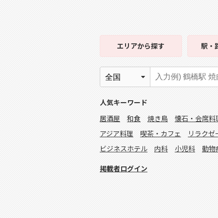
エリア
から探す
駅・
人気キーワード
居酒屋
和食
焼き鳥
懐石・会席料
アジア料理
喫茶・カフェ
リラクゼ
ビジネスホテル
内科
小児科
動物
掲載者ログイン