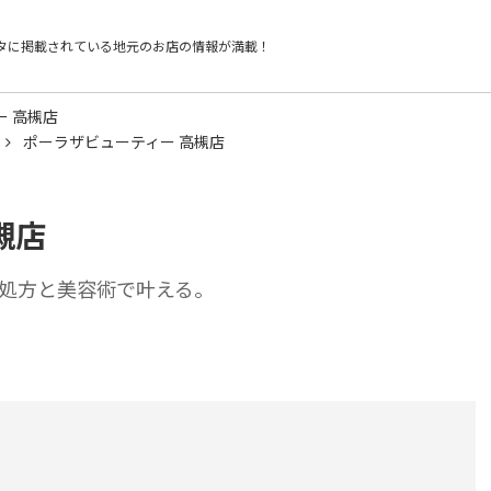
タに掲載されている
地元のお店の情報が満載！
ー 高槻店
ポーラザビューティー 高槻店
槻店
処方と美容術で叶える。