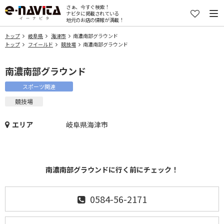
さぁ、今すぐ検索！
ナビタに掲載されている
地元のお店の情報が満載！
トップ
岐阜県
海津市
南濃南部グラウンド
トップ
フイールド
競技場
南濃南部グラウンド
南濃南部グラウンド
スポーツ関連
競技場
エリア
岐阜県海津市
南濃南部グラウンドに行く前にチェック！
0584-56-2171