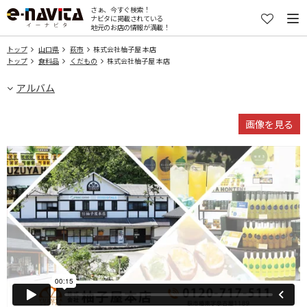
さぁ、今すぐ検索！
ナビタに掲載されている
地元のお店の情報が満載！
トップ
山口県
萩市
株式会社柚子屋 本店
トップ
食料品
くだもの
株式会社柚子屋 本店
アルバム
画像を見る