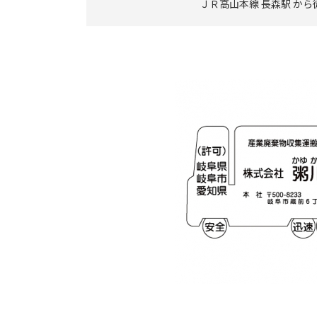
ＪＲ高山本線 長森駅 から