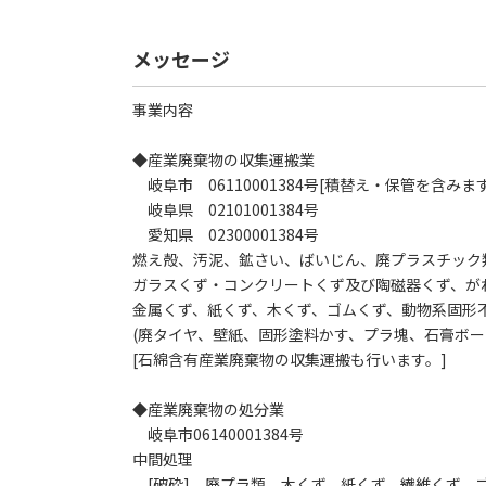
メッセージ
事業内容
◆産業廃棄物の収集運搬業
岐阜市 06110001384号[積替え・保管を含みます
岐阜県 02101001384号
愛知県 02300001384号
燃え殻、汚泥、鉱さい、ばいじん、廃プラスチック
ガラスくず・コンクリートくず及び陶磁器くず、が
金属くず、紙くず、木くず、ゴムくず、動物系固形不
(廃タイヤ、壁紙、固形塗料かす、プラ塊、石膏ボー
[石綿含有産業廃棄物の収集運搬も行います。]
◆産業廃棄物の処分業
岐阜市06140001384号
中間処理
[破砕] 廃プラ類、木くず、紙くず、繊維くず、