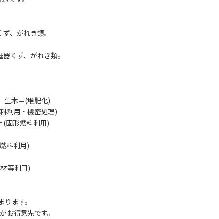
くず、がれき類。
磁器くず、がれき類。
生木＝(堆肥化)
料利用・機密処理)
(固形燃料利用)
燃料利用)
材等利用)
まります。
様がお得意先です。