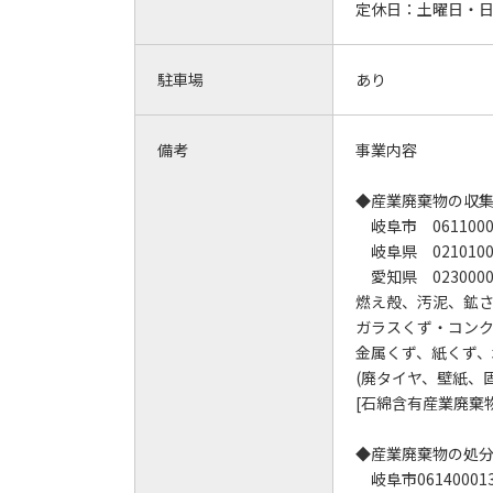
定休日：
土曜日・
駐車場
あり
備考
事業内容
◆産業廃棄物の収
岐阜市 061100
岐阜県 0210100
愛知県 0230000
燃え殻、汚泥、鉱
ガラスくず・コン
金属くず、紙くず、
(廃タイヤ、壁紙、
[石綿含有産業廃棄
◆産業廃棄物の処
岐阜市06140001