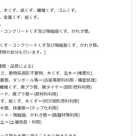
、木くず、紙くず、繊維くず、ゴムくず。
、金属くず、紙くず。
。
・コンクリートくず及び陶磁器くず、がれき類。
くず・コンクリートくず及び陶磁器くず、がれき類。
物の処分も行います。]
種類・品質による)
、動物系固形不要物、木くず、生木＝(堆肥化)
類、ダンボール等＝(古紙等原料利用・機密処理)
維くず、廃プラ類、廃タイヤ＝(固形燃料利用)
ド、廃プラ類＝(原材料利用)
、紙くず、木くず＝(RDF固形燃料利用)
類、枝葉類＝(チップ化利用)
ト・陶磁器、がれき類＝(路盤材等利用)
＝(土壌改良・利用)
同一品質を大量に扱うことから始まります。