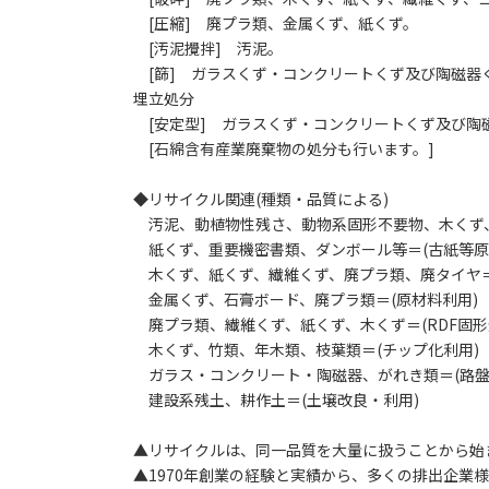
[圧縮] 廃プラ類、金属くず、紙くず。
[汚泥攪拌] 汚泥。
[篩] ガラスくず・コンクリートくず及び陶磁器
埋立処分
[安定型] ガラスくず・コンクリートくず及び陶
[石綿含有産業廃棄物の処分も行います。]
◆リサイクル関連(種類・品質による)
汚泥、動植物性残さ、動物系固形不要物、木くず、
紙くず、重要機密書類、ダンボール等＝(古紙等原
木くず、紙くず、繊維くず、廃プラ類、廃タイヤ＝
金属くず、石膏ボード、廃プラ類＝(原材料利用)
廃プラ類、繊維くず、紙くず、木くず＝(RDF固形
木くず、竹類、年木類、枝葉類＝(チップ化利用)
ガラス・コンクリート・陶磁器、がれき類＝(路盤
建設系残土、耕作土＝(土壌改良・利用)
▲リサイクルは、同一品質を大量に扱うことから始
▲1970年創業の経験と実績から、多くの排出企業