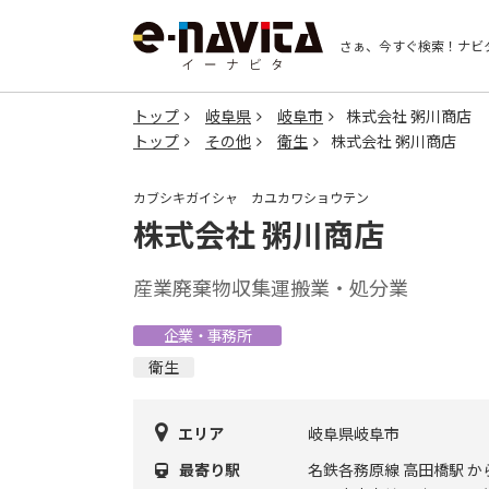
さぁ、今すぐ検索！
ナビ
トップ
岐阜県
岐阜市
株式会社 粥川商店
トップ
その他
衛生
株式会社 粥川商店
カブシキガイシャ カユカワショウテン
株式会社 粥川商店
産業廃棄物収集運搬業・処分業
企業・事務所
衛生
エリア
岐阜県岐阜市
最寄り駅
名鉄各務原線 高田橋駅 か