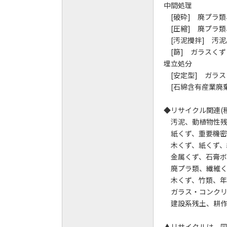
中間処理
[破砕] 廃プラ類
[圧縮] 廃プラ類
[汚泥攪拌] 汚泥
[篩] ガラスくず
埋立処分
[安定型] ガラス
[石綿含有産業廃棄
◆リサイクル関連(
汚泥、動植物性残さ
紙くず、重要機密書
木くず、紙くず、繊
金属くず、石膏ボー
廃プラ類、繊維くず
木くず、竹類、年木
ガラス・コンクリー
建設系残土、耕作土
▲リサイクルは、