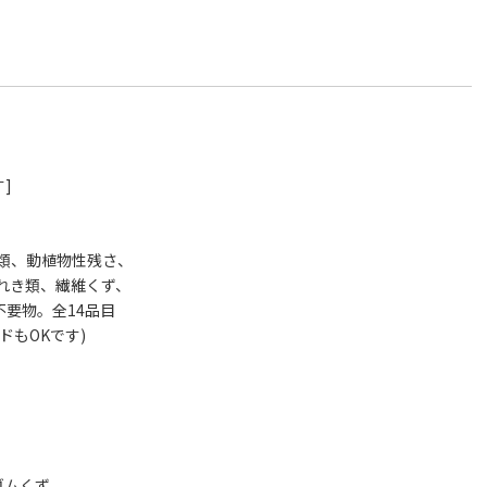
]
類、動植物性残さ、
れき類、繊維くず、
要物。全14品目
ドもOKです)
ゴムくず。