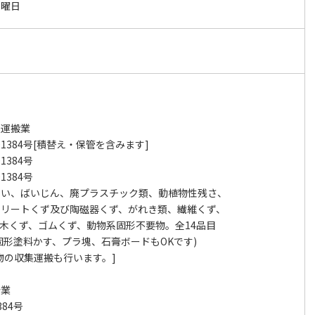
日曜日
集運搬業
01384号[積替え・保管を含みます]
1384号
1384号
さい、ばいじん、廃プラスチック類、動植物性残さ、
クリートくず及び陶磁器くず、がれき類、繊維くず、
木くず、ゴムくず、動物系固形不要物。全14品目
固形塗料かす、プラ塊、石膏ボードもOKです)
物の収集運搬も行います。]
分業
384号