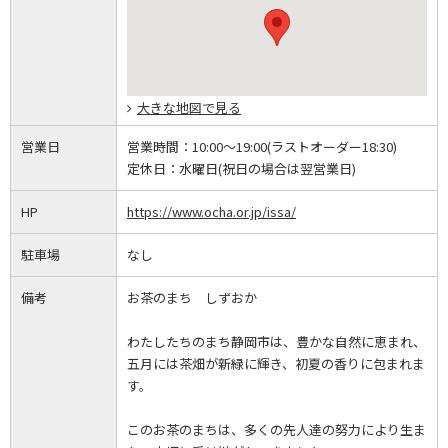
大きな地図で見る
営業日
営業時間：
10:00～19:00(ラストオーダー18:30)
定休日：
水曜日(祝日の場合は翌営業日)
HP
https://www.ocha.or.jp/issa/
駐車場
なし
備考
お茶のまち しずおか
わたしたちのまち静岡市は、豊かな自然に恵まれ、
五月には茶畑が新緑に輝き、初夏の香りに包まれま
す。
このお茶のまちは、多くの先人達の努力により生ま