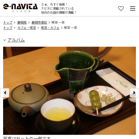
さぁ、今すぐ検索！
ナビタに掲載されている
地元のお店の情報が満載！
トップ
静岡県
静岡市葵区
喫茶 一茶
トップ
カフェ・喫茶
喫茶・カフェ
喫茶 一茶
アルバム
写真はセットの一例です。