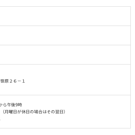
町笹原２６－１
から午後9時
日（月曜日が休日の場合はその翌日）
他