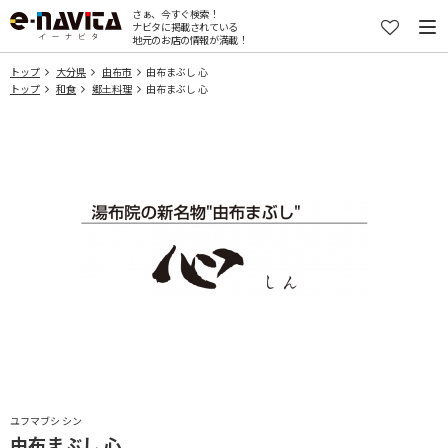
さぁ、今すぐ検索！
ナビタに掲載されている
地元のお店の情報が満載！
トップ
大分県
由布市
由布まぶし 心
トップ
和食
郷土料理
由布まぶし 心
ユフマブシ シン
由布まぶし 心