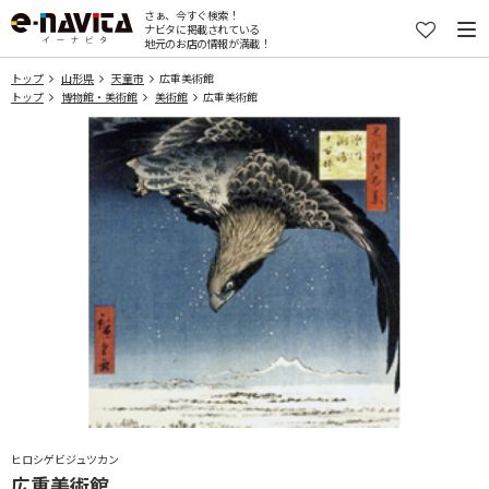
さぁ、今すぐ検索！
ナビタに掲載されている
地元のお店の情報が満載！
トップ
山形県
天童市
広重美術館
トップ
博物館・美術館
美術館
広重美術館
ヒロシゲビジュツカン
広重美術館