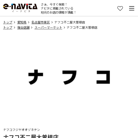
さぁ、今すぐ検索！
ナビタに掲載されている
地元のお店の情報が満載！
トップ
愛知県
名古屋市東区
ナフコ不二屋大曽根店
トップ
複合店舗
スーパーマーケット
ナフコ不二屋大曽根店
ナフコフジヤオオゾネテン
ナフコ不二屋大曽根店