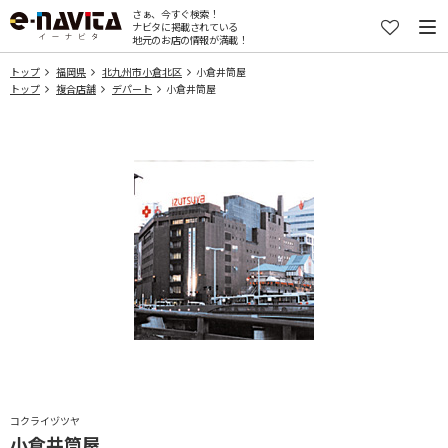
さぁ、今すぐ検索！
ナビタに掲載されている
地元のお店の情報が満載！
トップ
福岡県
北九州市小倉北区
小倉井筒屋
トップ
複合店舗
デパート
小倉井筒屋
コクライヅツヤ
小倉井筒屋