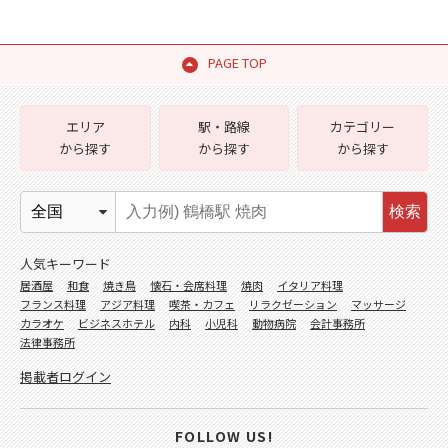
PAGE TOP
エリア
駅・路線
カテゴリー
から探す
から探す
から探す
検索
人気キーワード
居酒屋
和食
焼き鳥
懐石・会席料理
焼肉
イタリア料理
フランス料理
アジア料理
喫茶・カフェ
リラクゼーション
マッサージ
カラオケ
ビジネスホテル
内科
小児科
動物病院
会計事務所
法律事務所
掲載者ログイン
FOLLOW US!