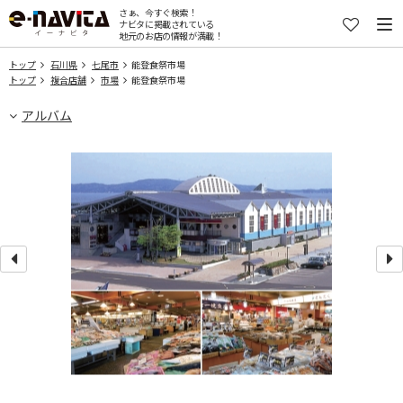
さぁ、今すぐ検索！
ナビタに掲載されている
地元のお店の情報が満載！
トップ
石川県
七尾市
能登食祭市場
トップ
複合店舗
市場
能登食祭市場
アルバム