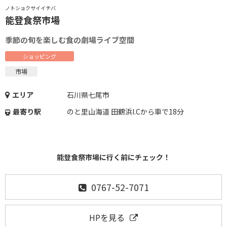
ノトショクサイイチバ
能登食祭市場
季節の旬を楽しむ食の劇場ライブ空間
ショッピング
市場
エリア
石川県七尾市
最寄り駅
のと里山海道 田鶴浜I.Cから車で18分
能登食祭市場に行く前にチェック！
0767-52-7071
HPを見る