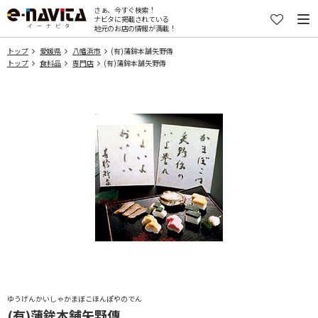
さぁ、今すぐ検索！
ナビタに掲載されている
地元のお店の情報が満載！
トップ
愛媛県
八幡浜市
(有)蒲鉾本舗矢野傳
トップ
食料品
専門店
(有)蒲鉾本舗矢野傳
ゆうげんかいしゃかまぼこほんぽやのでん
(有)蒲鉾本舗矢野傳