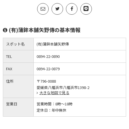
(有)蒲鉾本舗矢野傳の基本情報
スポット名
(有)蒲鉾本舗矢野傳
TEL
0894-22-0890
FAX
0894-22-0879
住所
〒796-0088
愛媛県八幡浜市八幡浜市1398-2
大きな地図で見る
営業日
営業時間：
8時～18時
定休日：
年中無休