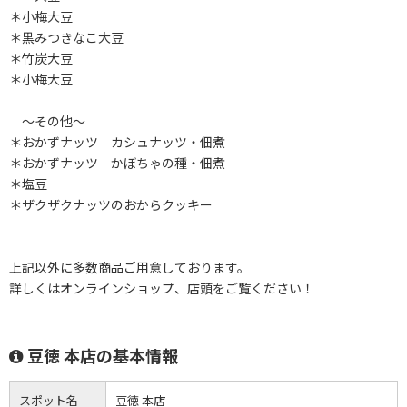
＊小梅大豆
＊黒みつきなこ大豆
＊竹炭大豆
＊小梅大豆
～その他～
＊おかずナッツ カシュナッツ・佃煮
＊おかずナッツ かぼちゃの種・佃煮
＊塩豆
＊ザクザクナッツのおからクッキー
上記以外に多数商品ご用意しております。
詳しくはオンラインショップ、店頭をご覧ください！
豆徳 本店の基本情報
スポット名
豆徳 本店