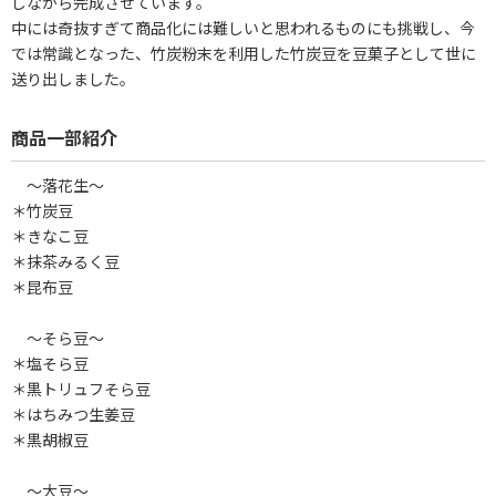
しながら完成させています。
中には奇抜すぎて商品化には難しいと思われるものにも挑戦し、今
では常識となった、竹炭粉末を利用した竹炭豆を豆菓子として世に
送り出しました。
商品一部紹介
～落花生～
＊竹炭豆
＊きなこ豆
＊抹茶みるく豆
＊昆布豆
～そら豆～
＊塩そら豆
＊黒トリュフそら豆
＊はちみつ生姜豆
＊黒胡椒豆
～大豆～