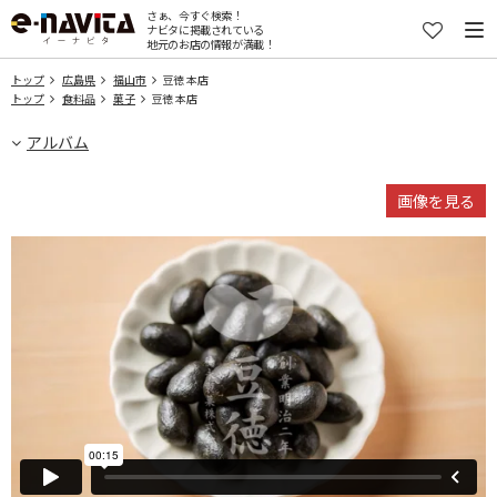
さぁ、今すぐ検索！
ナビタに掲載されている
地元のお店の情報が満載！
トップ
広島県
福山市
豆徳 本店
トップ
食料品
菓子
豆徳 本店
アルバム
画像を見る