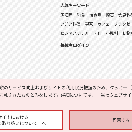
人気キーワード
居酒屋
和食
焼き鳥
懐石・会席料
アジア料理
喫茶・カフェ
リラクゼ
ビジネスホテル
内科
小児科
動物
掲載者ログイン
際のサービス向上およびサイトの利用状況把握のため、クッキー（C
同意されたものとみなします。詳細については、
「当社ウェブサイ
Copyright © HYOJITO.Co.,Ltd. All Rights Reserved.
サイトにおける
同意する
の取り扱いについて」へ