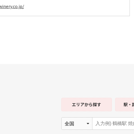
inery.co.jp/
エリア
から探す
駅・