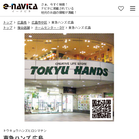
さぁ、今すぐ検索！
ナビタに掲載されている
地元のお店の情報が満載！
トップ
広島県
広島市中区
東急ハンズ 広島
トップ
複合店舗
ホームセンター・DIY
東急ハンズ 広島
トウキュウハンズヒロシマテン
東急ハンズ 広島